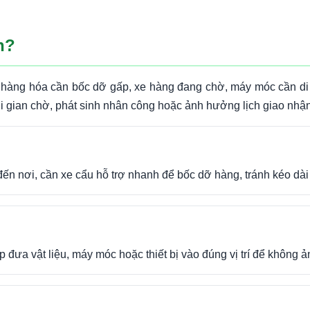
h?
g hàng hóa cần bốc dỡ gấp, xe hàng đang chờ, máy móc cần di 
ời gian chờ, phát sinh nhân công hoặc ảnh hưởng lịch giao nhận
đến nơi, cần xe cẩu hỗ trợ nhanh để bốc dỡ hàng, tránh kéo dài
úp đưa vật liệu, máy móc hoặc thiết bị vào đúng vị trí để không