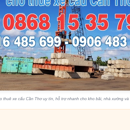
o thuê xe cẩu Cần Thơ uy tín, hỗ trợ nhanh cho kho bãi, nhà xưởng và 