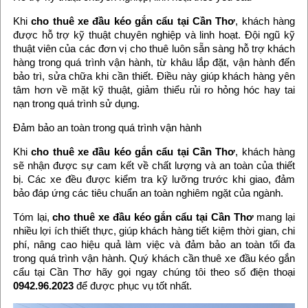
Khi
cho thuê xe đầu kéo gắn cẩu tại Cần Thơ
, khách hàng
được hỗ trợ kỹ thuật chuyên nghiệp và linh hoạt. Đội ngũ kỹ
thuật viên của các đơn vị cho thuê luôn sẵn sàng hỗ trợ khách
hàng trong quá trình vận hành, từ khâu lắp đặt, vận hành đến
bảo trì, sửa chữa khi cần thiết. Điều này giúp khách hàng yên
tâm hơn về mặt kỹ thuật, giảm thiểu rủi ro hỏng hóc hay tai
nạn trong quá trình sử dụng.
Đảm bảo an toàn trong quá trình vận hành
Khi
cho thuê xe đầu kéo gắn cẩu tại Cần Thơ
, khách hàng
sẽ nhận được sự cam kết về chất lượng và an toàn của thiết
bị. Các xe đều được kiểm tra kỹ lưỡng trước khi giao, đảm
bảo đáp ứng các tiêu chuẩn an toàn nghiêm ngặt của ngành.
Tóm lại,
cho thuê xe đầu kéo gắn cẩu tại Cần Thơ
mang lại
nhiều lợi ích thiết thực, giúp khách hàng tiết kiệm thời gian, chi
phí, nâng cao hiệu quả làm việc và đảm bảo an toàn tối đa
trong quá trình vận hành. Quý khách cần thuê xe đầu kéo gắn
cẩu tại Cần Thơ hãy gọi ngay chúng tôi theo số điện thoại
0942.96.2023
để được phục vụ tốt nhất.