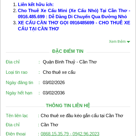
Liên kết hữu ích:
Cho Thuê Xe Cẩu Mini (Xe Cẩu Nhỏ) Tại Cần Thơ -
0916.485.699 : Dễ Dàng Di Chuyển Qua Đường Nhỏ
XE CẨU CẦN THƠ GỌI 0916485699 - CHO THUÊ XE
CẨU TẠI CẦN THƠ
Xem thêm
ĐẶC ĐIỂM TIN
Địa chỉ
:
Quận Bình Thuỷ - Cần Thơ
Loại tin rao
:
Cho thuê xe cẩu
Ngày đăng tin
:
03/02/2026
Ngày hết hạn
:
03/02/2036
THÔNG TIN LIÊN HỆ
Tên liên lạc
:
Cho thuê xe đầu kéo gắn cẩu tại Cần Thơ
Địa chỉ
:
Cần Thơ
Điện thoại
:
0868.15.35.79 - 0942.96.2023