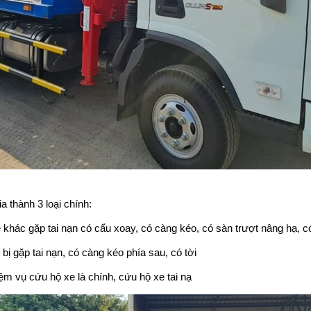
 thành 3 loại chính:
 khác gặp tai nạn có cẩu xoay, có càng kéo, có sàn trượt nâng hạ, có
 bị gặp tai nạn, có càng kéo phía sau, có tời
iệm vụ cứu hộ xe là chính, cứu hộ xe tai nạ