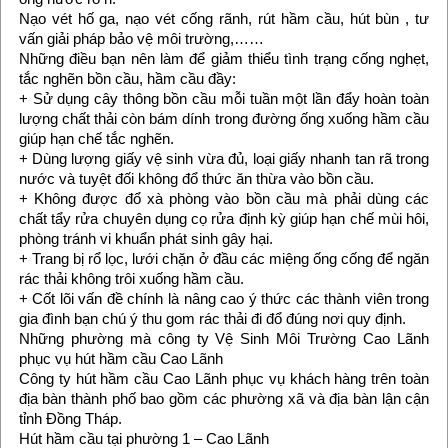
Nạo vét hố ga, nạo vét cống rãnh, rút hầm cầu, hút bùn , tư
vấn giải pháp bảo vệ môi trường,……
Những điều bạn nên làm để giảm thiểu tình trạng cống nghẹt,
tắc nghẽn bồn cầu, hầm cầu đầy:
+ Sử dụng cây thông bồn cầu mỗi tuần một lần đẩy hoàn toàn
lượng chất thải còn bám dính trong đường ống xuống hầm cầu
giúp hạn chế tắc nghẽn.
+ Dùng lượng giấy vệ sinh vừa đủ, loại giấy nhanh tan rã trong
nước và tuyệt đối không đổ thức ăn thừa vào bồn cầu.
+ Không được đổ xà phòng vào bồn cầu mà phải dùng các
chất tẩy rửa chuyên dụng cọ rửa định kỳ giúp hạn chế mùi hôi,
phòng tránh vi khuẩn phát sinh gây hại.
+ Trang bị rổ lọc, lưới chặn ở đầu các miệng ống cống để ngăn
rác thải không trôi xuống hầm cầu.
+ Cốt lõi vấn đề chính là nâng cao ý thức các thành viên trong
gia đình bạn chú ý thu gom rác thải đi đổ đúng nơi quy định.
Những phường mà công ty Vệ Sinh Môi Trường Cao Lãnh
phục vụ hút hầm cầu Cao Lãnh
Công ty hút hầm cầu Cao Lãnh phục vụ khách hàng trên toàn
địa bàn thành phố bao gồm các phường xã và địa bàn lận cận
tỉnh Đồng Tháp.
Hút hầm cầu tại phường 1 – Cao Lãnh