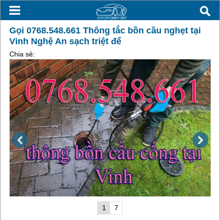
Gọi 0768.548.661 Thông tắc bồn cầu nghẹt tại
Vinh Nghệ An sạch triệt để
Chia sẻ:
1
7