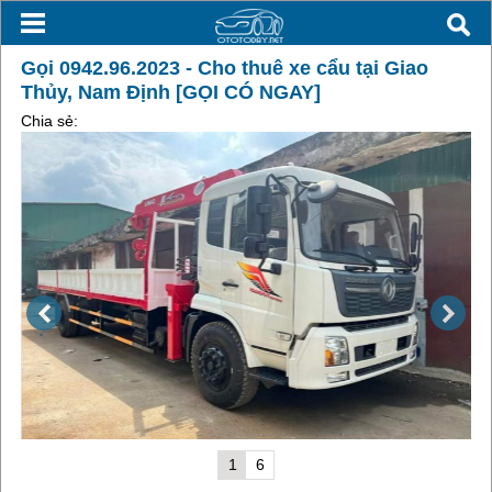
Gọi 0942.96.2023 - Cho thuê xe cẩu tại Giao
Thủy, Nam Định [GỌI CÓ NGAY]
Chia sẻ:
1
6