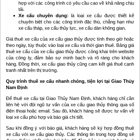
hợp với các công trình có yêu cầu cao về khả năng chịu
tải.
Xe cẩu chuyên dụng:
là loại xe cẩu được thiết kế
chuyên biệt cho các công trình đặc thù, chẳng hạn như
xe cẩu tháp, xe cẩu thủy lực, xe cẩu dàn không gian.
Giá thuê xe cẩu của xe cẩu giao thủy được tính theo giờ hoặc
theo ngày, tùy thuộc vào loại xe cẩu và thời gian thuê. Bảng giá
thuê xe cẩu của xe cẩu giao thủy được công khai trên website
của công ty, đảm bảo sự minh bạch và rõ ràng cho khách
hàng. Đồng thời, xe cẩu giao thủy cũng cam kết giá thuê cạnh
tranh nhất trên thị trường.
Quy trình thuê xe cẩu nhanh chóng, tiện lợi tại Giao Thủy
Nam Định
Để thuê xe cẩu tại Giao Thủy Nam Định, khách hàng chỉ cần
liên hệ với đội ngũ tư vấn của xe cẩu giao thủy thông qua số
điện thoại hoặc email. Sau đó, khách hàng sẽ được tư vấn về
loại xe cẩu phù hợp và báo giá chi tiết.
Sau khi đồng ý với báo giá, khách hàng sẽ ký hợp đồng thuê
xe cẩu với xe cẩu giao thủy. Các thông tin trong hợp đồng sẽ