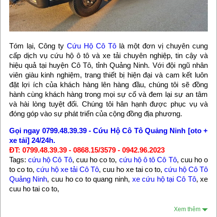
Tóm lại, Công ty
Cứu Hộ Cô Tô
là một đơn vị chuyên cung
cấp dịch vụ cứu hộ ô tô và xe tải chuyên nghiệp, tin cậy và
hiệu quả tại huyện Cô Tô, tỉnh Quảng Ninh. Với đội ngũ nhân
viên giàu kinh nghiệm, trang thiết bị hiện đại và cam kết luôn
đặt lợi ích của khách hàng lên hàng đầu, chúng tôi sẽ đồng
hành cùng khách hàng trong mọi sự cố và đem lại sự an tâm
và hài lòng tuyệt đối. Chúng tôi hân hạnh được phục vụ và
đóng góp vào sự phát triển của cộng đồng địa phương.
Gọi ngay 0799.48.39.39 - Cứu Hộ Cô Tô Quảng Ninh [oto +
xe tải] 24/24h.
ĐT: 0799.48.39.39 - 0868.15/3579 - 0942.96.2023
Tags:
cứu hộ Cô Tô
, cuu ho co to,
cứu hộ ô tô Cô Tô
, cuu ho o
to co to,
cứu hộ xe tải Cô Tô
, cuu ho xe tai co to,
cứu hộ Cô Tô
Quảng Ninh
, cuu ho co to quang ninh,
xe cứu hộ tại Cô Tô
, xe
cuu ho tai co to,
Xem thêm