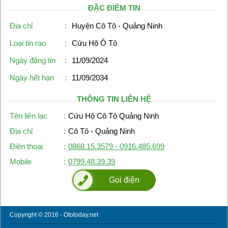
ĐẶC ĐIỂM TIN
Địa chỉ
:
Huyện Cô Tô - Quảng Ninh
Loại tin rao
:
Cứu Hộ Ô Tô
Ngày đăng tin
:
11/09/2024
Ngày hết hạn
:
11/09/2034
THÔNG TIN LIÊN HỆ
Tên liên lạc
:
Cứu Hộ Cô Tô Quảng Ninh
Địa chỉ
:
Cô Tô - Quảng Ninh
Điện thoại
:
0868.15.3579 - 0916.485.699
Mobile
:
0799.48.39.39
Gọi điện
Copyright © 2016 - Ototoday.net