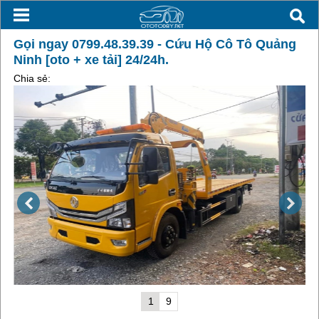
Gọi ngay 0799.48.39.39 - Cứu Hộ Cô Tô Quảng
Ninh [oto + xe tải] 24/24h.
Chia sẻ:
1
9