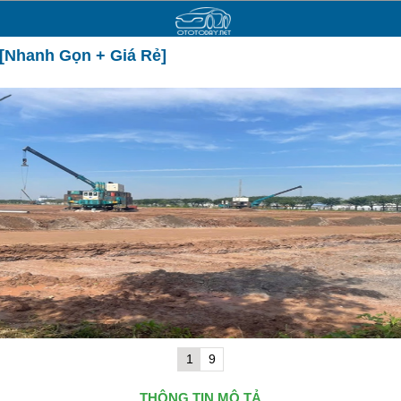
 [Nhanh Gọn + Giá Rẻ]
1
9
THÔNG TIN MÔ TẢ