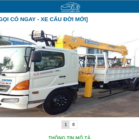
 [GỌI CÓ NGAY - XE CẨU ĐỜI MỚI]
1
8
THÔNG TIN MÔ TẢ