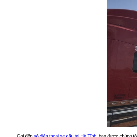
Gọi đến
số điện thoại xe cẩu tại Hà Tĩnh
, bạn được chúng tô