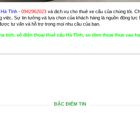
u Hà Tĩnh
-
0942962023
và dịch vụ cho thuê xe cẩu của chúng tôi. C
g việc. Sự tin tưởng và lựa chọn của khách hàng là nguồn động lực l
 được tư vấn và hỗ trợ trong mọi nhu cầu của bạn.
ha tinh
,
số điện thoại thuê cẩu Hà Tĩnh
,
so dien thoai thue cau ha
ĐẶC ĐIỂM TIN