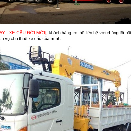
GAY - XE CẨU ĐỜI MỚI],
khách hàng có thể liên hệ với chúng tôi bấ
dịch vụ cho thuê xe cẩu của mình.