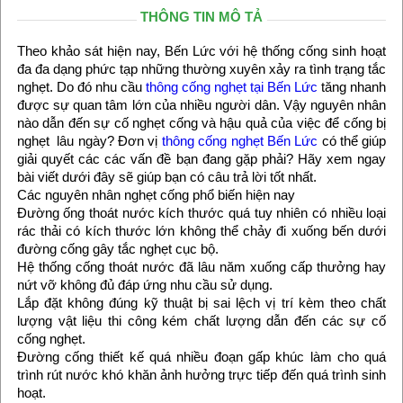
THÔNG TIN MÔ TẢ
Theo khảo sát hiện nay, Bến Lức với hệ thống cống sinh hoạt
đa đa dạng phức tạp những thường xuyên xảy ra tình trạng tắc
nghẹt. Do đó nhu cầu
thông cống nghẹt tại Bến Lức
tăng nhanh
được sự quan tâm lớn của nhiều người dân. Vậy nguyên nhân
nào dẫn đến sự cố nghẹt cống và hậu quả của việc để cống bị
nghẹt lâu ngày? Đơn vị
thông cống nghẹt Bến Lức
có thể giúp
giải quyết các các vấn đề bạn đang gặp phải? Hãy xem ngay
bài viết dưới đây sẽ giúp bạn có câu trả lời tốt nhất.
Các nguyên nhân nghẹt cống phổ biến hiện nay
Đường ống thoát nước kích thước quá tuy nhiên có nhiều loại
rác thải có kích thước lớn không thể chảy đi xuống bến dưới
đường cống gây tắc nghẹt cục bộ.
Hệ thống cống thoát nước đã lâu năm xuống cấp thưởng hay
nứt vỡ không đủ đáp ứng nhu cầu sử dụng.
Lắp đặt không đúng kỹ thuật bị sai lệch vị trí kèm theo chất
lượng vật liệu thi công kém chất lượng dẫn đến các sự cố
cống nghẹt.
Đường cống thiết kế quá nhiều đoạn gấp khúc làm cho quá
trình rút nước khó khăn ảnh hưởng trực tiếp đến quá trình sinh
hoạt.