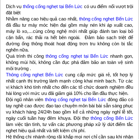
Dịch vụ
thống cống nghẹt tại Bến Lức
có ưu điểm nổi vượt trội
đặt biệt
Nhằm nâng cao hiệu quả cao nhất,
thông cống nghẹt Bến Lức
đã đầu tư máy móc hiện đại gồm máy nén khi áp xuất cao,
máy lò xo,…cùng công nghệ mới nhất giúp đánh tan loại bỏ
cặn bẩn, rác thải ra hết bên ngoài. Đảm bảo sạch triệt để
đường ống thông thoát hoạt động trơn tru không còn bị tắc
nghẽn nữa.
Quá trình thi công
thông cống nghẹt tại Bến Lức
nhanh gọn,
không mùi hôi, không cần đục phá đảm bảo an toàn vệ sinh
môi trường .
Thông cống nghẹt Bến Lức
cung cấp mức giá rẻ, tốt hợp lý
nhất cạnh thị trường lành mạnh công khai minh bạch. Từ các
vị khách khó tính nhất cho đến các tổ chức doanh nghiệm đều
hài lòng với mức ưu đãi giảm giá 10% cho lần đầu thực hiện.
Đội ngũ nhân viên
thông cống nghẹt tại Bến Lức
đông đảo có
tay nghề cao được đạo tạo chuyên môn bài bài sẵn sàng phục
vụ khách hàng 24/24h bao gồm kể cả những ngày nghỉ lễ tết,
ngày cuối tuần hay đêm khuya. Đội thợ
thông cống Bến Lức
làm việc tận tình, tư vấn các phương pháp xử lý dứt điểm tắc
nghẹt hiệu quả nhất và tiết kiệm chi phí.
Hệ thống chi nhánh rộng rãi khắp mọi nơi chỉ cần sau khi nhận