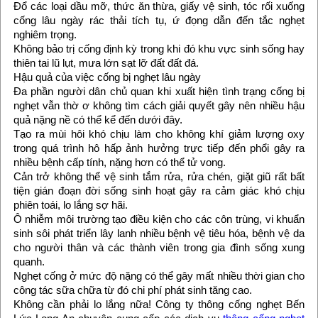
Đổ các loại dầu mỡ, thức ăn thừa, giấy vệ sinh, tóc rối xuống
cống lâu ngày rác thải tích tụ, ứ đọng dẫn đến tắc nghẹt
nghiêm trọng.
Không bảo trị cống định kỳ trong khi đó khu vực sinh sống hay
thiên tai lũ lụt, mưa lớn sạt lỡ đất đất đá.
Hậu quả của việc cống bị nghẹt lâu ngày
Đa phần người dân chủ quan khi xuất hiện tình trạng cống bị
nghẹt vẫn thờ ơ không tìm cách giải quyết gây nên nhiều hậu
quả nặng nề có thể kể đến dưới đây.
Tạo ra mùi hôi khó chịu làm cho không khí giảm lượng oxy
trong quá trình hô hấp ảnh hưởng trực tiếp đến phổi gây ra
nhiều bệnh cấp tính, nặng hơn có thể tử vong.
Cản trở không thể vệ sinh tắm rửa, rửa chén, giặt giũ rất bất
tiện gián đoạn đời sống sinh hoạt gây ra cảm giác khó chịu
phiên toái, lo lắng sợ hãi.
Ô nhiễm môi trường tạo điều kiện cho các côn trùng, vi khuẩn
sinh sôi phát triển lây lanh nhiều bệnh vệ tiêu hóa, bệnh vệ da
cho người thân và các thành viên trong gia đình sống xung
quanh.
Nghẹt cống ở mức độ nặng có thể gây mất nhiều thời gian cho
công tác sữa chữa từ đó chi phí phát sinh tăng cao.
Không cần phải lo lắng nữa! Công ty thông cống nghẹt Bến