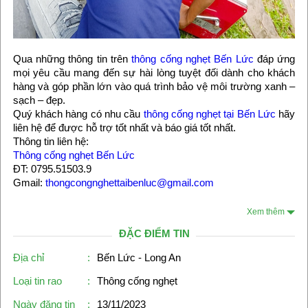
Qua những thông tin trên
thông cống nghẹt Bến Lức
đáp ứng
mọi yêu cầu mang đến sự hài lòng tuyệt đối dành cho khách
hàng và góp phần lớn vào quá trình bảo vệ môi trường xanh –
sạch – đẹp.
Quý khách hàng có nhu cầu
thông cống nghẹt tại Bến Lức
hãy
liên hệ để được hỗ trợ tốt nhất và báo giá tốt nhất.
Thông tin liên hệ:
Thông cống nghẹt Bến Lức
ĐT: 0795.51503.9
Gmail:
thongcongnghettaibenluc@gmail.com
Xem thêm
ĐẶC ĐIỂM TIN
Địa chỉ
:
Bến Lức - Long An
Loại tin rao
:
Thông cống nghẹt
Ngày đăng tin
:
13/11/2023