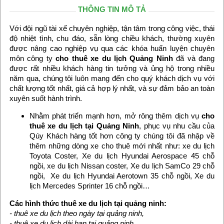
THÔNG TIN MÔ TẢ
Với đội ngũ tài xế chuyên nghiệp, tận tâm trong công việc, thái
độ nhiệt tình, chu đáo, sẵn lòng chiều khách, thường xuyên
được nâng cao nghiệp vụ qua các khóa huấn luyện chuyên
môn công ty
cho thuê xe du lịch Quảng Ninh
đã và đang
được rất nhiều khách hàng tin tưởng và ủng hộ trong nhiều
năm qua, chúng tôi luôn mang đến cho quý khách dịch vụ với
chất lượng tốt nhất, giá cả hợp lý nhất, và sự đảm bảo an toàn
xuyên suốt hành trình.
Nhằm phát triển mạnh hơn, mở rông thêm dịch vụ
cho
thuê xe du lịch tại Quảng Ninh
, phục vụ nhu cầu của
Qúy Khách hàng tốt hơn công ty chúng tôi đã nhập về
thêm những dòng xe cho thuê mới nhất như: xe du lịch
Toyota Coster, Xe du lịch Hyundai Aerospace 45 chỗ
ngồi, xe du lịch Nissan coster, Xe du lịch SamCo 29 chỗ
ngồi, Xe du lịch Hyundai Aerotown 35 chỗ ngồi, Xe du
lịch Mercedes Sprinter 16 chỗ ngồi…
Các hình thức thuê xe du lịch tại quảng ninh:
- thuê xe du lịch theo ngày tại quảng ninh,
- thuê xe du lịch dài hạn tại quảng ninh,