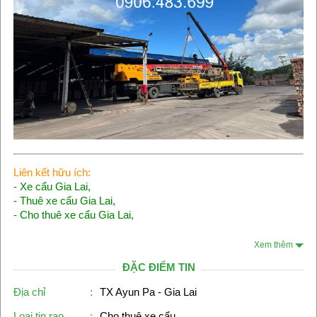
Liên kết hữu ích:
-
Xe cẩu Gia Lai
,
-
Thuê xe cẩu Gia Lai
,
-
Cho thuê xe cẩu Gia Lai
,
Xem thêm
ĐẶC ĐIỂM TIN
Địa chỉ
:
TX Ayun Pa - Gia Lai
Loại tin rao
:
Cho thuê xe cẩu