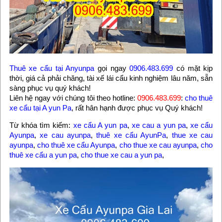
Thuê xe cẩu tại Anyunpa
gọi ngay
0906.483.699
có mặt kịp
thời, giá cả phải chăng, tài xế lái cẩu kinh nghiệm lâu năm, sẵn
sàng phục vụ quý khách!
Liên hệ ngay với chúng tôi theo hotline:
0906.483.699
:
cho thuê
xe cẩu tại A yun Pa
, rất hân hạnh được phục vụ Quý khách!
Từ khóa tìm kiếm:
xe cẩu A yun pa
,
xe cau a yun pa
,
xe cẩu
Ayunpa
,
xe cau ayunpa
,
thuê xe cẩu AyunPa
,
thue xe cau
ayunpa
,
cho thuê xe cẩu Ayunpa
,
cho thue xe cau ayunpa
,
cho
thuê xe cẩu a yun pa
,
cho thue xe cau a yun pa
,