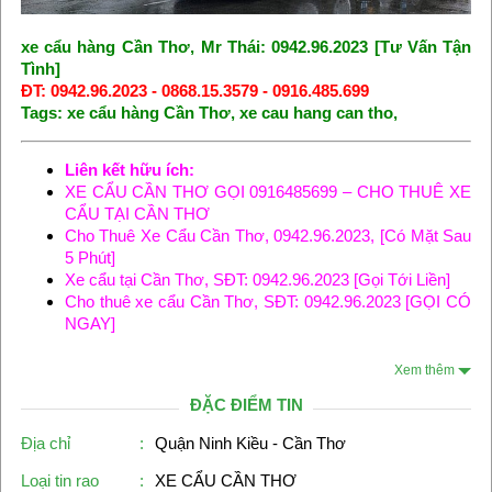
xe cẩu hàng Cần Thơ, Mr Thái: 0942.96.2023 [Tư Vấn Tận
Tình]
ĐT: 0942.96.2023 - 0868.15.3579 - 0916.485.699
Tags: xe cẩu hàng Cần Thơ, xe cau hang can tho,
Liên kết hữu ích:
XE CẨU CẦN THƠ GỌI 0916485699 – CHO THUÊ XE
CẨU TẠI CẦN THƠ
Cho Thuê Xe Cẩu Cần Thơ, 0942.96.2023, [Có Mặt Sau
5 Phút]
Xe cẩu tại Cần Thơ, SĐT: 0942.96.2023 [Gọi Tới Liền]
Cho thuê xe cẩu Cần Thơ, SĐT: 0942.96.2023 [GỌI CÓ
NGAY]
Xem thêm
ĐẶC ĐIỂM TIN
Địa chỉ
:
Quận Ninh Kiều - Cần Thơ
Loại tin rao
:
XE CẨU CẦN THƠ