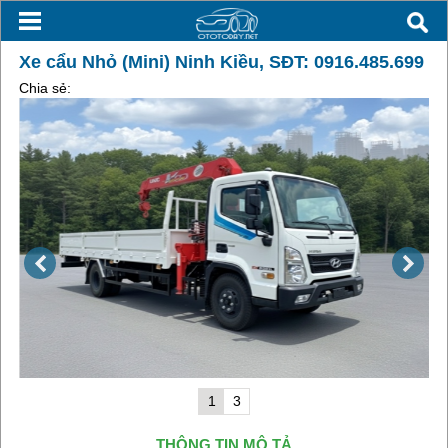
Xe cẩu Nhỏ (Mini) Ninh Kiều, SĐT: 0916.485.699
Chia sẻ:
1
3
THÔNG TIN MÔ TẢ