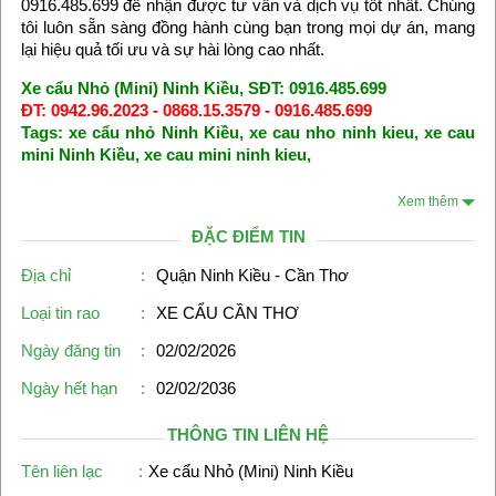
0916.485.699 để nhận được tư vấn và dịch vụ tốt nhất. Chúng
tôi luôn sẵn sàng đồng hành cùng bạn trong mọi dự án, mang
lại hiệu quả tối ưu và sự hài lòng cao nhất.
Xe cẩu Nhỏ (Mini) Ninh Kiều, SĐT: 0916.485.699
ĐT: 0942.96.2023 - 0868.15.3579 - 0916.485.699
Tags: xe cẩu nhỏ Ninh Kiều, xe cau nho ninh kieu, xe cau
mini Ninh Kiều, xe cau mini ninh kieu,
Xem thêm
ĐẶC ĐIỂM TIN
Địa chỉ
:
Quận Ninh Kiều - Cần Thơ
Loại tin rao
:
XE CẨU CẦN THƠ
Ngày đăng tin
:
02/02/2026
Ngày hết hạn
:
02/02/2036
THÔNG TIN LIÊN HỆ
Tên liên lạc
:
Xe cẩu Nhỏ (Mini) Ninh Kiều