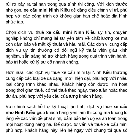
rủi ro xảy ra tai nạn trong quá trình thi công. Với kích thước
nhỏ gọn,
xe cẩu mini Ninh Kiều
dễ dàng điều chỉnh vị trí, phù
hợp với các công trình có không gian hạn chế hoặc địa hình
phức tạp.
Chọn dịch vụ thuê
xe cẩu mini Ninh Kiều
uy tín, chuyên
nghiệp không chỉ mang lại sự yên tâm về chất lượng xe mà
còn đảm bảo về mặt kỹ thuật và hậu mãi. Các đơn vị cung cấp
dịch vụ uy tín thường có đội ngũ kỹ thuật viên giàu kinh
nghiệm, sẵn sàng hỗ trợ khách hàng trong quá trình vận hành,
bảo trì hoặc xử lý sự cố nhanh chóng.
Hơn nữa, các dịch vụ thuê xe cẩu mini tại Ninh Kiều thường
cung cấp các loại xe đa dạng, mới, hiện đại, phù hợp với nhiều
loại công trình khác nhau. Khách hàng còn được linh hoạt
trong thời gian thuê, có thể thuê theo ngày, theo tuần hoặc theo
dự án, phù hợp với yêu cầu của từng khách hàng.
Với chính sách hỗ trợ kỹ thuật tận tình, dịch vụ thuê
xe cẩu
nhỏ Ninh Kiều
giúp khách hàng yên tâm thi công mà không lo
lắng về các vấn đề phát sinh, đảm bảo tiến độ và an toàn trong
mọi hoạt động nâng hạ. Để được tư vấn và thuê xe cẩu mini
phù hợp, khách hàng hãy liên hệ ngay với chúng tôi qua số