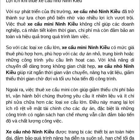
Lợi ích khi thuê xe cẩu nhỏ Ninh Kiều
Với sự phát triển của thị trường,
xe cẩu nhỏ Ninh Kiều
đã trở
thành sự lựa chọn phổ biến nhờ vào nhiều lợi ích vượt trội.
Việc thuê
xe cẩu mini Ninh Kiều
không chỉ giúp các doanh
nghiệp, cá nhân tiết kiệm thời gian, chi phí mà còn đảm bảo an
toàn và hiệu quả trong quá trình làm việc.
So với các loại xe cẩu lớn,
xe cẩu mini Ninh Kiều
có mức giá
thuê phù hợp hơn, phù hợp với các dự án nhỏ, trung bình hoặc
những công trình yêu cầu linh hoạt cao. Với khả năng di
chuyển dễ dàng trong không gian chật hẹp,
xe cẩu nhỏ Ninh
Kiều
giúp rút ngắn thời gian vận chuyển, nâng hạ vật liệu, giảm
thiểu thời gian chờ đợi và tối ưu hóa tiến độ công trình.
Ngoài ra, việc thuê xe cẩu mini còn giúp giảm thiểu chi phí bảo
trì, vận hành bởi chúng thường yêu cầu ít nhiên liệu và ít chi
phí sửa chữa hơn các loại xe cẩu lớn. Điều này mang lại lợi
ích rõ rệt về mặt tài chính cho các dự án, đặc biệt là những
công trình có ngân sách hạn chế nhưng vẫn cần đảm bảo tiến
độ và chất lượng công việc.
Xe cẩu nhỏ Ninh Kiều
được trang bị các thiết bị an toàn hiện
đại, đảm bảo quá trình nâng hạ diễn ra suôn sẻ, hạn chế tối đa