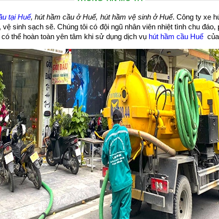
ầu tại Huế
, hút hầm cầu ở Huế, hút hầm vệ sinh ở Huế
. Công ty xe h
 vệ sinh sạch sẽ. Chúng tôi có đội ngũ nhân viên nhiệt tình chu đáo
có thể hoàn toàn yên tâm khi sử dụng dịch vụ
hút hầm cầu Huế
của 