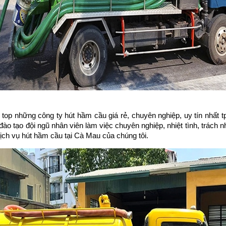
op những công ty hút hầm cầu giá rẻ, chuyên nghiệp, uy tín nhất 
 đào tạo đội ngũ nhân viên làm việc chuyên nghiệp, nhiệt tình, trách n
ịch vụ hút hầm cầu tại Cà Mau của chúng tôi.