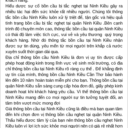
khách hàng.
Hiểu dược sự cố bồn cầu bị tắc nghẹt tại Ninh Kiều gây ra
nhiều tác hại đến sức khỏe rất nhiều người. Chúng tôi thông
tắc bồn cầu Ninh Kiều luôn xử lý triệt để, tận gốc và hiệu quả
tình trạng bồn cầu bị tắc nghẹt tại quận Ninh Kiều .Bên cạnh
trình độ chuyên môn cao, thông tắc bồn cầu tại quận Ninh Kiều
có thái độ làm việc tích cực, vui vẻ và yêu thương quý trọng
khách hàng. Nhờ đó thông tắc bồn cầu tại Ninh Kiều nhận
được sự tin dùng, yêu mến từ mọi người trên khắp cả nước
xuyên suốt thời gian dài qua.
Địa chỉ thông bồn cầu Ninh Kiều là đơn vị uy tín được cấp
phép hoạt động kinh trong lĩnh vực vệ sinh môi trường, có địa
chỉ thông bồn cầu tại Ninh Kiều rõ ràng cụ thể . Để khẳng định
uy tín của mình, thông bồn cầu Ninh Kiều Cần Thơ bảo hành
lên đến 10 năm hoàn toàn miễn phí cho bạn. Thông bồn cầu tại
quận Ninh Kiều sẵn sàng cung cấp hóa đơn đỏ, giấy phép kinh
doanh hoạt khi khách hàng yêu cầu. Vì thế thông bồn cầu tại
Ninh Kiều mang đến co mọi người sự tin tưởng tuyệt đối, an
tâm trên vượt mức mong đợi
Giá thông bồn cầu tại Ninh Kiều cũng là điều mà bạn quan tâm
đến khi chọn đơn vị thông bồn cầu nghẹt tại quận Ninh Kiều.
Thấu hiểu đươc tâm lý của bạn nên thông bồn cầu nghẹt Ninh
Kiều luôn vì lợi ích sức khỏe mọi người nên có giá rẻ nhất hơn