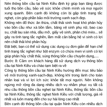
Nên thông bồn cầu tại Ninh Kiều định kỳ giúp bạn tăng được
tuổi thọ bồn cầu, bảo vệ sức khỏe chính mình và mọi người
xung quanh. Bên cạnh đó không còn bị gặp tình trạng tắc
nghẹt, còn góp phần bảo môi trường xanh sạch đẹp.
Không nên đổ thức ăn thừa, chất thải sinh hoạt khó phân hủy
vào bồn cầu như xà bồn tắm, băng vệ sinh phụ nữ, bao cao
su, chất lau sàn nhà, dầu mỡ, giấy vệ sinh, phân chó mèo... sẽ
gây ra tình tạng tắc nghẽn, lầm mất cân bằng hệ vi sinh có lợi
nên chất thải khó phân hủy.
Đặt biệt, bạn có thể sử dụng các dụng cụ đơn giản để hạn chế
tình trạng tắc nghẹt như bột enzym có chứa men vi sinh có lợi
giúp phân hủy chất thải, súng thông bồn cầu chuyên dụng,....
Bước 8: Cảm ơn khách hàng đã sử dụng dịch vụ thông bồn
cầu tại Ninh Kiều và chào tạm biệt ra về
Công ty thông bồn cầu tại Ninh Kiều hướng đến mục tiêu bảo
vệ môi trường xanh-sạch-đẹp, không khí trong lành cho toàn
nhân loại và vì lợi ích sức khỏe tất mọi người. Nên không
ngừng mở rộng đa dạng nhiều dịch vụ nhằm phục vụ tất cả
nhu cầu thông bồn cầu nghẹt tại Ninh Kiều, thông tắc bồn cầu
tại Ninh Kiều, thông tắc nghẹt Ninh Kiều với chất lượng, giá rẻ
nhất và luôn mang đến cho sự hài lòng cao nhất
Bên cạnh đó thông bồn cầu tại quận Ninh Kiều còn nhiều dịch