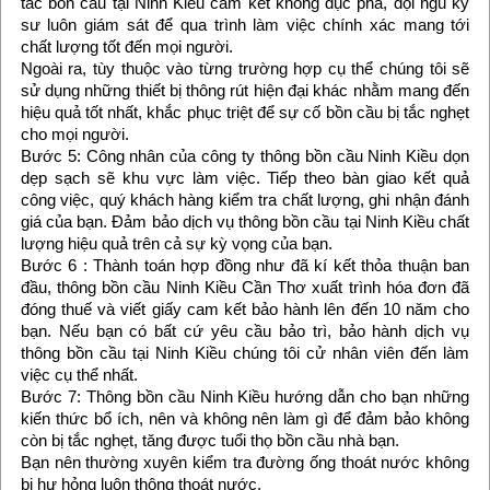
tắc bồn cầu tại Ninh Kiều cam kết không đục phá, đội ngũ kỹ
sư luôn giám sát để qua trình làm việc chính xác mang tới
chất lượng tốt đến mọi người.
Ngoài ra, tùy thuộc vào từng trường hợp cụ thể chúng tôi sẽ
sử dụng những thiết bị thông rút hiện đại khác nhằm mang đến
hiệu quả tốt nhất, khắc phục triệt để sự cố bồn cầu bị tắc nghẹt
cho mọi người.
Bước 5: Công nhân của công ty thông bồn cầu Ninh Kiều dọn
dẹp sạch sẽ khu vực làm việc. Tiếp theo bàn giao kết quả
công việc, quý khách hàng kiểm tra chất lượng, ghi nhận đánh
giá của bạn. Đảm bảo dịch vụ thông bồn cầu tại Ninh Kiều chất
lượng hiệu quả trên cả sự kỳ vọng của bạn.
Bước 6 : Thành toán hợp đồng như đã kí kết thỏa thuận ban
đầu, thông bồn cầu Ninh Kiều Cần Thơ xuất trình hóa đơn đã
đóng thuế và viết giấy cam kết bảo hành lên đến 10 năm cho
bạn. Nếu bạn có bất cứ yêu cầu bảo trì, bảo hành dịch vụ
thông bồn cầu tại Ninh Kiều chúng tôi cử nhân viên đến làm
việc cụ thể nhất.
Bước 7: Thông bồn cầu Ninh Kiều hướng dẫn cho bạn những
kiến thức bổ ích, nên và không nên làm gì để đảm bảo không
còn bị tắc nghẹt, tăng được tuổi thọ bồn cầu nhà bạn.
Bạn nên thường xuyên kiểm tra đường ống thoát nước không
bị hư hỏng luôn thông thoát nước.