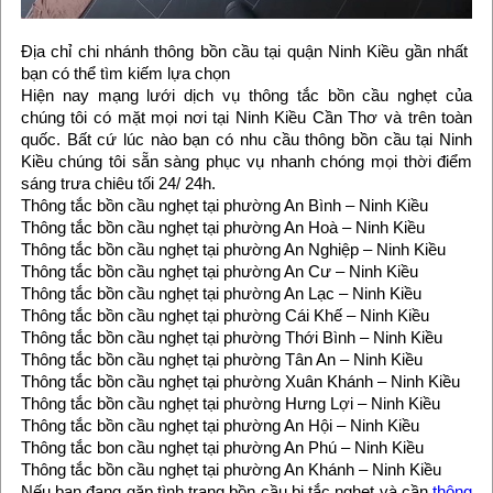
Địa chỉ chi nhánh thông bồn cầu tại quận Ninh Kiều gần nhất
bạn có thể tìm kiếm lựa chọn
Hiện nay mạng lưới dịch vụ thông tắc bồn cầu nghẹt của
chúng tôi có mặt mọi nơi tại Ninh Kiều Cần Thơ và trên toàn
quốc. Bất cứ lúc nào bạn có nhu cầu thông bồn cầu tại Ninh
Kiều chúng tôi sẵn sàng phục vụ nhanh chóng mọi thời điểm
sáng trưa chiêu tối 24/ 24h.
Thông tắc bồn cầu nghẹt tại phường An Bình – Ninh Kiều
Thông tắc bồn cầu nghẹt tại phường An Hoà – Ninh Kiều
Thông tắc bồn cầu nghẹt tại phường An Nghiệp – Ninh Kiều
Thông tắc bồn cầu nghẹt tại phường An Cư – Ninh Kiều
Thông tắc bồn cầu nghẹt tại phường An Lạc – Ninh Kiều
Thông tắc bồn cầu nghẹt tại phường Cái Khế – Ninh Kiều
Thông tắc bồn cầu nghẹt tại phường Thới Bình – Ninh Kiều
Thông tắc bồn cầu nghẹt tại phường Tân An – Ninh Kiều
Thông tắc bồn cầu nghẹt tại phường Xuân Khánh – Ninh Kiều
Thông tắc bồn cầu nghẹt tại phường Hưng Lợi – Ninh Kiều
Thông tắc bồn cầu nghẹt tại phường An Hội – Ninh Kiều
Thông tắc bon cầu nghẹt tại phường An Phú – Ninh Kiều
Thông tắc bồn cầu nghẹt tại phường An Khánh – Ninh Kiều
Nếu bạn đang gặp tình trạng bồn cầu bị tắc nghẹt và cần
thông