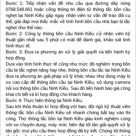
Bước 1: Tiếp nhận vấn đề nhu cầu qua đường dây nóng
0768.548.661 hoặc cổng thông tin điện tử thông tắc bồn cầu
nghẹt tại Ninh Kiều găp ngay nhân viên tư vấn để trao đổi cụ
thể, giải đáp mọi thắc mắc về tình hình bồn cầu nhà bạn bị tắc
nghẹt như thế nào.
Bước 2: Công ty thông bồn cầu Ninh Kiều cử nhân viên kỹ
thuật gần nhất sau 5 phút có mặt để đánh giá, khảo sát tình
hình thực tế.
Bước 3: Đưa ra phương án xử lý giải quyết và tiến hành ký
hợp đồng.
Dựa vào tình hình thực tế cũng như mức độ nghiêm trọng bồn
cầu bị tắc nghẹt nặng hay nhẹ, thông bồn cầu tắc tại Ninh Kiều
đưa ra phương án giải pháp xử lý khác nhau như dùng máy lò
xo cao cấp để thông bồn cầu tại Ninh Kiều, sử dụng camera
nội soi thông bồn cầu Ninh Kiều. Sau đó tiến hành báo giá công
khai chi tiết và kí hợp đồng cho khách hàng.
Bước 4: Thực hiện thông tại Ninh Kiều.
Sau khi thỏa thuận kí hơp đồng với bạn, đội ngũ kỹ thuật viên
thông tắc bồn cầu Ninh Kiều sẽ nhanh chóng bắt tay vào thi
công. Thợ thông tắc bồn tại Ninh Kiều giàu kinh nghiệm cùng
với xe chuyên dụng, máy móc hiện đại tối tân giải quyết xử lý
tận gốc mọi yêu cầu theo hợp đồng đã ký kết. Chúng tôi thông