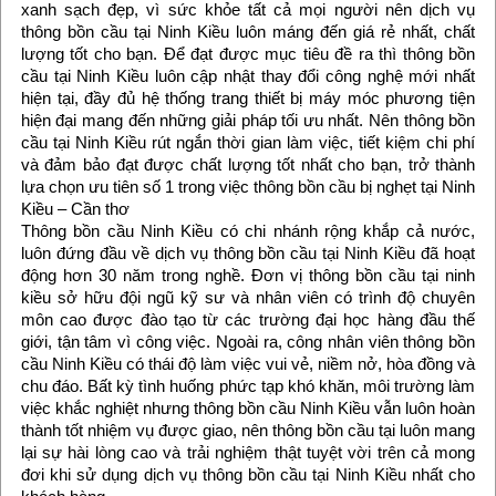
xanh sạch đẹp, vì sức khỏe tất cả mọi người nên dịch vụ
thông bồn cầu tại Ninh Kiều luôn máng đến giá rẻ nhất, chất
lượng tốt cho bạn. Để đạt được mục tiêu đề ra thì thông bồn
cầu tại Ninh Kiều luôn cập nhật thay đổi công nghệ mới nhất
hiện tại, đầy đủ hệ thống trang thiết bị máy móc phương tiện
hiện đại mang đến những giải pháp tối ưu nhất. Nên thông bồn
cầu tại Ninh Kiều rút ngắn thời gian làm việc, tiết kiệm chi phí
và đảm bảo đạt được chất lượng tốt nhất cho bạn, trở thành
lựa chọn ưu tiên số 1 trong việc thông bồn cầu bị nghẹt tại Ninh
Kiều – Cần thơ
Thông bồn cầu Ninh Kiều có chi nhánh rộng khắp cả nước,
luôn đứng đầu về dịch vụ thông bồn cầu tại Ninh Kiều đã hoạt
động hơn 30 năm trong nghề. Đơn vị thông bồn cầu tại ninh
kiều sở hữu đội ngũ kỹ sư và nhân viên có trình độ chuyên
môn cao được đào tạo từ các trường đại học hàng đầu thế
giới, tận tâm vì công việc. Ngoài ra, công nhân viên thông bồn
cầu Ninh Kiều có thái độ làm việc vui vẻ, niềm nở, hòa đồng và
chu đáo. Bất kỳ tình huống phức tạp khó khăn, môi trường làm
việc khắc nghiệt nhưng thông bồn cầu Ninh Kiều vẫn luôn hoàn
thành tốt nhiệm vụ được giao, nên thông bồn cầu tại luôn mang
lại sự hài lòng cao và trải nghiệm thật tuyệt vời trên cả mong
đơi khi sử dụng dịch vụ thông bồn cầu tại Ninh Kiều nhất cho