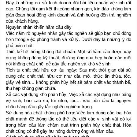
Đây là những cơ sở kinh doanh đòi hỏi tiêu chuẩn vệ sinh rất
cao. Chúng tôi cam kết thi công nhanh gọn, kín đáo không làm
gián đoạn hoạt động kinh doanh và ảnh hưởng đến trải nghiệm
của khách hàng.
Nguyên nhân khiến hầm cầu đầy
Việc nắm rõ nguyên nhân gây tắc nghẽn sẽ giúp bạn chủ động
hơn trong việc phòng tránh và xử lý. Dưới đây là những lý do
phổ biến nhất:
Thiết kế hệ thống không đạt chuẩn: Một số hầm cầu được xây
dựng không đúng kỹ thuật, đường ống quá hẹp hoặc các mối
nối không chặt chẽ, dễ gây tắc nghẽn và khó vệ sinh.
Tích tụ chất thải hữu cơ lâu ngày: Sau một thời gian dài sử
dụng các chất thải hữu cơ như dầu mỡ, thức ăn thừa, tóc,
giấy vệ sinh… không phân hủy hết sẽ bám chặt vào thành bể,
thu hẹp không gian chứa.
Xả các vật dụng khó phân hủy: Việc xả các vật dụng như băng
vệ sinh, bao cao su, túi nilon, tóc… vào bồn cầu là nguyên
nhân hàng đầu gây tắc nghẽn nghiêm trọng.
Sử dụng hóa chất không phù hợp: Việc lạm dụng các loại hóa
chất mạnh để thông tắc có thể tiêu diệt các vi sinh vật có lợi
trong hầm cầu làm chậm quá trình phân hủy chất thải. Hóa
chất cũng có thể gây hư hỏng đường ống và hầm cầu.