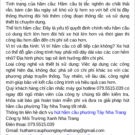
Tình trạng của hầm cầu: Hầm cầu bị tắc nghẽn do chất thải
rắn, bám cặn lâu ngày sẽ khó xử lý hơn so với bể chỉ bị đầy
thông thường đòi hỏi thêm công đoạn thông tắc và sử dụng
thiết bị chuyên dụng.
Thể tích hầm cầu: Đây là yếu tố quyết định chính nếu hầm cầu
có dung tích lớn hơn đòi hỏi xe hút lớn hơn và thời gian thi
công lâu hơn dẫn đến chi phí sẽ cao hơn.
Vị trí và địa hình: Vị trí hầm cầu có dễ tiếp cận không? Xe hút
có thể đỗ gần công trình hay phải nối dây dài vào các con hẻm
nhỏ? Địa hình phức tạp sẽ ảnh hưởng đến chi phí.
Loại công nghệ và thiết bị sử dụng: Việc áp dụng các công
nghệ hiện đại, không đục phá sẽ có chi phí khác so với các
phương pháp truyền thống. Tuy nhiên, về lâu dài, công nghệ
mới giúp bảo vệ kết cấu công trình và hiệu quả cao hơn.
Quý khách hàng chỉ cần nhấc máy gọi hotline 079.5515.039 có
ngay đội ngũ nhân viên của công ty chúng tôi đến kiểm tra,
khỏa sát báo giá hoàn toàn miễn phí và đưa ra giải pháp hút
hầm cầu phường Tây Nha Trang tốt nhất.
Thông tin liên hệ dịch vụ
hút hầm cầu phường Tây Nha Trang
Công ty Môi Trường Xanh Nha Trang
Điện thoại: 079.5515.039
Gmail: huthamcauphuongtaynhatrang@gmail.com