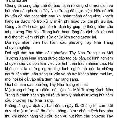
Trang lâu dài
Chúng tôi cung cấp chế độ bảo hành rõ ràng cho mọi dịch vụ
hút hầm cầu phường Tây Nha Trang đã thực hiện. Nếu có bất
kỳ vấn đề nào phát sinh sau khi hoàn thành công việc, khách
hàng sẽ được hỗ trợ xử lý miễn phí hoặc với chi phí ưu đãi.
Cùng với đó là các gói bảo trì định kỳ giúp hệ thống hầm cầu
tại phường Tây Nha Trang luôn hoạt động ổn định và kéo dài
tuổi thọ tiết kiệm chi phí sửa chữa lớn trong tương lai.
Đội ngũ nhân viên hút hầm cầu phường Tây Nha Trang
chuyên nghiệp
Đội ngũ thợ hút hầm cầu phường Tây Nha Trang của Môi
Trường Xanh Nha Trang được đào tạo bài bản, có kinh nghiệm
chuyên sâu và luôn làm việc với tinh thần trách nhiệm cao. Họ
không chỉ là những người thợ lành nghề mà còn là những
người tận tâm, sẵn sàng tư vấn và hỗ trợ khách hàng mọi lúc,
mọi nơi kể cả vào nửa đêm hay rạng sáng.
Giá hút hầm cầu phường Tây Nha Trang rẻ nhất
Một trong những ưu điểm nổi bật của Môi Trường Xanh Nha
Trang là chính sách giá cả rẻ và hợp lý nhất thị trường hút hầm
cầu phường Tây Nha Trang.
Không tăng giá dịch vụ ban đêm, ngày lễ: Chúng tôi cam kết
duy trì một mức giá ổn định, không có sự chênh lệch hay phụ
thu khi khách hàng yêu cầu dịch vụ hút hầm cầu phường Tây