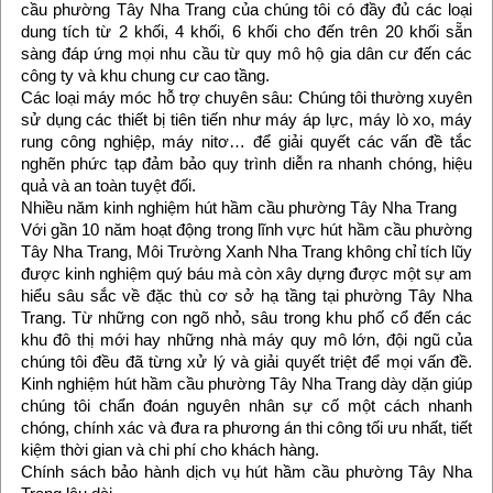
cầu phường Tây Nha Trang của chúng tôi có đầy đủ các loại
dung tích từ 2 khối, 4 khối, 6 khối cho đến trên 20 khối sẵn
sàng đáp ứng mọi nhu cầu từ quy mô hộ gia dân cư đến các
công ty và khu chung cư cao tầng.
Các loại máy móc hỗ trợ chuyên sâu: Chúng tôi thường xuyên
sử dụng các thiết bị tiên tiến như máy áp lực, máy lò xo, máy
rung công nghiệp, máy nitơ… để giải quyết các vấn đề tắc
nghẽn phức tạp đảm bảo quy trình diễn ra nhanh chóng, hiệu
quả và an toàn tuyệt đối.
Nhiều năm kinh nghiệm hút hầm cầu phường Tây Nha Trang
Với gần 10 năm hoạt động trong lĩnh vực hút hầm cầu phường
Tây Nha Trang, Môi Trường Xanh Nha Trang không chỉ tích lũy
được kinh nghiệm quý báu mà còn xây dựng được một sự am
hiểu sâu sắc về đặc thù cơ sở hạ tầng tại phường Tây Nha
Trang. Từ những con ngõ nhỏ, sâu trong khu phố cổ đến các
khu đô thị mới hay những nhà máy quy mô lớn, đội ngũ của
chúng tôi đều đã từng xử lý và giải quyết triệt để mọi vấn đề.
Kinh nghiệm hút hầm cầu phường Tây Nha Trang dày dặn giúp
chúng tôi chẩn đoán nguyên nhân sự cố một cách nhanh
chóng, chính xác và đưa ra phương án thi công tối ưu nhất, tiết
kiệm thời gian và chi phí cho khách hàng.
Chính sách bảo hành dịch vụ hút hầm cầu phường Tây Nha