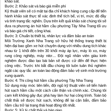
khảo sát.
Bước 2: Khảo sát và báo giá miễn phí
Kỹ thuật viên sẽ có mặt tại địa chỉ khách hàng cung cấp để tiến
hành khảo sát thực tế xác định thể tích bể, vị trí, mức độ đầy
và tình trạng tắc nghẽn. Dựa trên kết quả khảo sát chúng tôi sẽ
đưa ra phương án hút hầm cầu phường Tây Nha Trang tối ưu
và báo giá chi tiết, công khai.
Bước 3: Chuẩn bị thiết bị, nhân lực và đảm bảo an toàn
Môi Trường Xanh Nha Trang sở hữu hệ thống trang thiết bị
hiện đại bao gồm xe hút chuyên dụng với nhiều dung tích khác
nhau từ 1 khối đến trên 30 khối máy áp lực, máy lò xo, máy
rung công nghiệp, máy nitơ… Đội ngũ nhân viên giàu kinh
nghiệm được đào tạo bài bản sẽ được cử đến để thực hiện
công việc. Trước khi bắt đầu chúng tôi luôn tuân thủ nghiêm
ngặt các quy tắc an toàn lao động đảm bảo vệ sinh môi trường
xung quanh.
Bước 4: Thi công hút hầm cầu phường Tây Nha Trang
Sử dụng máy móc tiên tiến, đội ngũ kỹ thuật viên sẽ tiến hành
hút sạch hầm cầu một cách cẩn thận và chính xác. Chúng tôi
cam kết không gây đục phá hay làm hư hại công trình. Toàn bộ
chất thải sẽ được hút sạch, không để lại cặn bẩn, đảm bảo
hầm cầu trở lại trạng thái hoạt động tốt nhất.
Bước 5: Xử lý chất thải và bàn giao