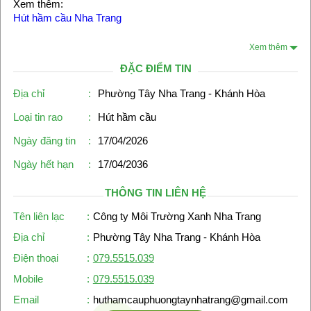
Xem thêm:
Hút hầm cầu Nha Trang
Xem thêm
ĐẶC ĐIỂM TIN
Địa chỉ
:
Phường Tây Nha Trang - Khánh Hòa
Loại tin rao
:
Hút hầm cầu
Ngày đăng tin
:
17/04/2026
Ngày hết hạn
:
17/04/2036
THÔNG TIN LIÊN HỆ
Tên liên lạc
:
Công ty Môi Trường Xanh Nha Trang
Địa chỉ
:
Phường Tây Nha Trang - Khánh Hòa
Điện thoại
:
079.5515.039
Mobile
:
079.5515.039
Email
:
huthamcauphuongtaynhatrang@gmail.com