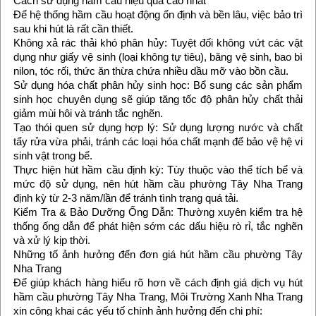
Cách sử dụng hầm cầu hiệu quả cao nhất
Để hệ thống hầm cầu hoạt động ổn định và bền lâu, việc bảo trì
sau khi hút là rất cần thiết.
Không xả rác thải khó phân hủy: Tuyệt đối không vứt các vật
dụng như giấy vệ sinh (loại không tự tiêu), băng vệ sinh, bao bì
nilon, tóc rối, thức ăn thừa chứa nhiều dầu mỡ vào bồn cầu.
Sử dụng hóa chất phân hủy sinh học: Bổ sung các sản phẩm
sinh học chuyên dụng sẽ giúp tăng tốc độ phân hủy chất thải
giảm mùi hôi và tránh tắc nghẽn.
Tạo thói quen sử dụng hợp lý: Sử dụng lượng nước và chất
tẩy rửa vừa phải, tránh các loại hóa chất mạnh để bảo vệ hệ vi
sinh vật trong bể.
Thực hiện hút hầm cầu định kỳ: Tùy thuộc vào thể tích bể và
mức độ sử dụng, nên hút hầm cầu phường Tây Nha Trang
định kỳ từ 2-3 năm/lần để tránh tình trạng quá tải.
Kiểm Tra & Bảo Dưỡng Ống Dẫn: Thường xuyên kiểm tra hệ
thống ống dẫn để phát hiện sớm các dấu hiệu rò rỉ, tắc nghẽn
và xử lý kịp thời.
Những tố ảnh hưởng đến đơn giá hút hầm cầu phường Tây
Nha Trang
Để giúp khách hàng hiểu rõ hơn về cách định giá dịch vụ hút
hầm cầu phường Tây Nha Trang, Môi Trường Xanh Nha Trang
xin công khai các yếu tố chính ảnh hưởng đến chi phí: