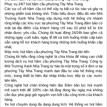
Phục vụ 24/7 hút hầm cầu phường Tây Nha Trang
Các sự cố về hầm cầu có thể xảy ra bất cứ lúc nào và gây ra
những phiền toái không nhỏ. Thấu hiểu được điều đó nên Môi
Trường Xanh Nha Trang xây dựng một hệ thống chi nhánh
rộng khắp các khu vực tại phường Tây Nha Trang đảm bảo có
mặt tại địa điểm của khách hàng chỉ sau 10 phút kể từ khi
nhận được yêu cầu. Chúng tôi hoạt động 24/24h bao gồm cả
những ngày cuối tuần, ngày lễ tết và tình huống khẩn cấp luôn
sẵn sàng hỗ trợ khách hàng trong những tình huống khẩn cấp
nhất.
Máy móc hút hầm cầu phường Tây Nha Trang tân tiến
Chúng tôi hiểu rằng công nghệ là chìa khóa để nâng cao chất
lượng dịch vụ hút hầm cầu phường Tây Nha Trang. Công ty
Môi Trường Xanh Nha Trang tự hào là một trong số ít đơn vị tại
phường Tây Nha Trang mạnh dạn đầu tư vào hệ thống máy
móc, trang thiết bị hiện đại nhập khẩu trực tiếp từ các nước
tiên tiến.
Công nghệ hút chân không hiện đại: Đảm bảo lực hút mạnh
mẽ sạch triệt để 100% cặn bã lắng đọng lâu ngày mà không
cần đục phá giúp giữ nguyên vẹn kết cấu công trình của khách
hàng.
Xe hút chuyên dụng đa dạng dung tích: Hệ thống xe hút hầm