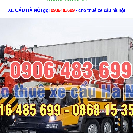
XE CẨU HÀ NỘI
gọi
0906483699
-
cho thuê xe cẩu hà nội