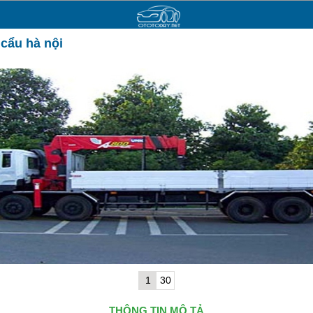
cẩu hà nội
1
30
THÔNG TIN MÔ TẢ