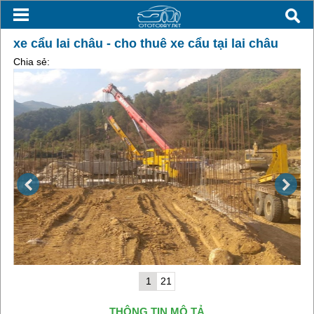
xe cẩu lai châu - cho thuê xe cẩu tại lai châu
Chia sẻ:
1
21
THÔNG TIN MÔ TẢ