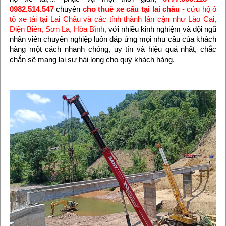
0982.514.547
chuyên
cho thuê xe cẩu tại lai châu
- cứu hộ ô
tô xe tải tại Lai Châu và các tỉnh thành lân cận như Lào Cai,
Điện Biên, Sơn La, Hòa Bình,
với nhiều kinh nghiệm và đội ngũ
nhân viên chuyên nghiệp luôn đáp ứng mọi nhu cầu của khách
hàng một cách nhanh chóng, uy tín và hiệu quả nhất, chắc
chắn sẽ mang lại sự hài long cho quý khách hàng.