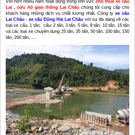
Với hơn nhiều năm hoạt động trong lĩnh vực
cho thuê xe cẩu
Lai
, cứu hộ giao thông Lai Châu
chúng tôi
cung cấp cho
khách hàng những dịch vụ chất lượng nhất. Công ty
xe cẩu
Lai Châu
-
xe cẩu Dũng Hải Lai Châu
với sự đa dạng về các
loại xe cẩu: 1 tấn, cẩu: 2 tấn, 3 tấn, 5 tấn, 8 tấn, 10 tấn, 15 tấn
và các loại xe chuyên dụng 25 tấn, 35 tấn, 50 tấn, 100 tấn, 150
tấn, 200 tấn,….